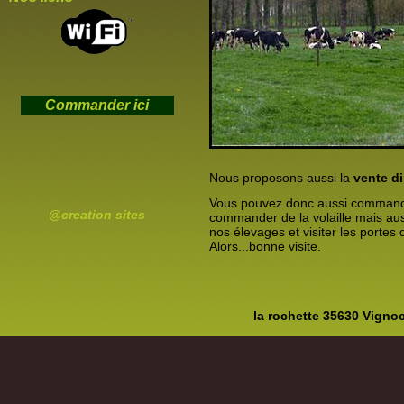
Commander ici
Nous proposons aussi la
vente di
Vous pouvez donc aussi commander
@creation sites
commander de la volaille mais aus
nos élevages et visiter les portes 
Alors...bonne visite.
la rochette 35630 Vignoc