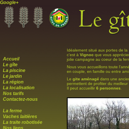
Google+
Idéalement situé aux portes de la
c'est à
Vignoc
que vous appréciere
Accueil
jolie campagne au coeur de la ferm
Le gîte
Nous vous accueillons toute l'an
La piscine
en couple, en famille ou entre ami
Le jardin
Le
gite aménagé
dans une ancien
La région
permettent de profiter du meilleu
La localisation
Il peut accueillir
6 personnes
.
Nos tarifs
Contactez-nous
La ferme
Vaches laitières
La traite robotisée
Nos liens